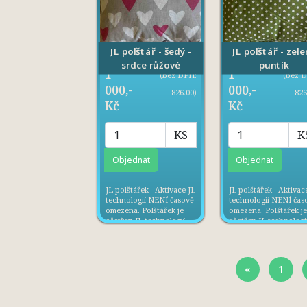
JL polštář - šedý -
JL polštář - zele
srdce růžové
puntík
1
1
(bez DPH:
(bez 
000,-
000,-
826.00)
826
Kč
Kč
KS
K
JL polštářek Aktivace JL
JL polštářek Aktivac
technologií NENÍ časově
technologií NENÍ čas
omezena. Polštářek je
omezena. Polštářek j
ošetřen JL technologií,
ošetřen JL technologií
vytváří kolem sebe
vytváří kolem sebe
příznivého mikroklima,
příznivého mikroklim
napomáhá k lepšímu
napomáhá k lepšímu
spánku. Velikost cca
spánku. Velikost cca
«
1
30cm x 40 cm Materiál:
30cm x 40 cm Materiál
100% BA Výplň: 100%
100% BA Výplň: 100
PES Doporučený věk: 0+
PES Doporučený věk:
Vyrobeno v ...
Vyrobeno v ...