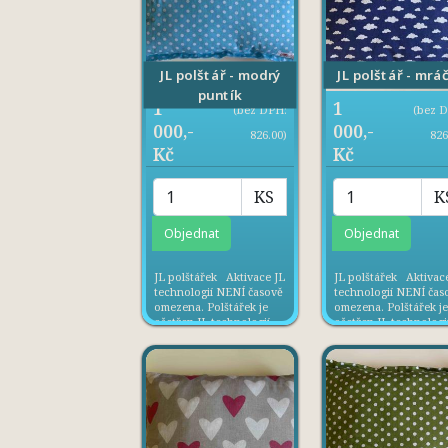
JL polštář - mrá
JL polštář - modrý
puntík
1
1
(bez DPH:
(bez 
000,-
000,-
826.00)
826
Kč
Kč
KS
K
JL polštářek Aktivace JL
JL polštářek Aktivac
technologií NENÍ časově
technologií NENÍ čas
omezena. Polštářek je
omezena. Polštářek j
ošetřen JL technologií,
ošetřen JL technologií
vytváří kolem sebe
vytváří kolem sebe
příznivého mikroklima,
příznivého mikroklim
napomáhá k lepšímu
napomáhá k lepšímu
spánku. Velikost cca
spánku. Velikost cca
30cm x 40 cm Materiál:
30cm x 40 cm Materiál
100% BA Výplň: 100%
100% BA Výplň: 100
PES Doporučený věk: 0+
PES Doporučený věk:
Vyrobeno v ...
Vyrobeno v ...