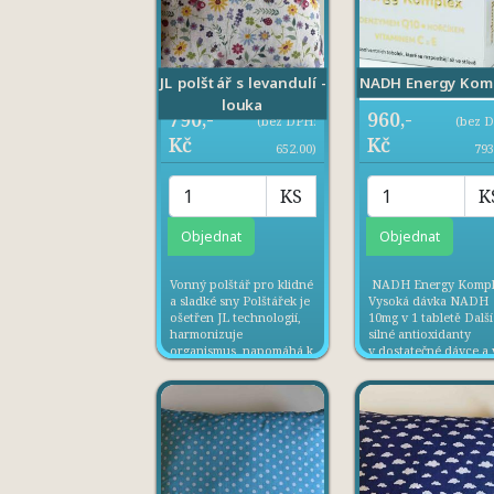
NADH Energy Kom
JL polštář s levandulí -
louka
790,-
960,-
(bez DPH:
(bez 
Kč
Kč
652.00)
793
KS
K
Vonný polštář pro klidné
NADH Energy Kompl
a sladké sny Polštářek je
Vysoká dávka NADH
ošetřen JL technologií,
10mg v 1 tabletě Další
harmonizuje
silné antioxidanty
organismus, napomáhá k
v dostatečné dávce a 
lepšímu spánku.
vysoce vstřebatelné
Aktivace JL technologií
formě 30 tobolek, kte
není časově omezena.
chrání NADH před
Polštářek má na sobě
zničením v žaludku
snímatelný potah. Ten
Popis produktu /Vše 
doporučujeme prát v
produktu NADH Ene
případě potřeby na
Komplex je rychlá, sil
šetrný ...
a bezpečná ...